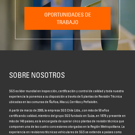
OPORTUNIDADES DE
TRABAJO
SOBRE NOSOTROS
SGS es líder mundial en inspección, certificación y control de calidad y toda nuestra
experiencia la ponemos a su disposición a través de 5 plantas de Revisión Técnica
ubicadas en las comunas de Ñuñoa, Macul, Cerrillos y Peñalolén.
A partir de marzo de 2005, la empresa SGS Chile Ltda., con más de 50 años
certificando calidad, miembro del grupo SGS fundado en Suiza, en 1878 y presente en
más de 140 países, es la encargada de operar cinco plantas de revisión técnica que
componen una de las cuatro concesiones otorgadas en la Región Metropolitana. La
experiencia en revisiones técnicas vehiculares de SGS se extiende a países como