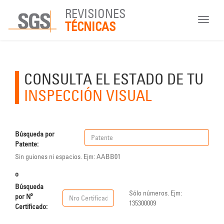
REVISIONES
Toggle
TÉCNICAS
navigat
CONSULTA EL ESTADO DE TU
INSPECCIÓN VISUAL
Búsqueda por
Patente:
Sin guiones ni espacios. Ejm: AABB01
o
Búsqueda
Sólo números. Ejm:
por Nº
135300009
Certificado: