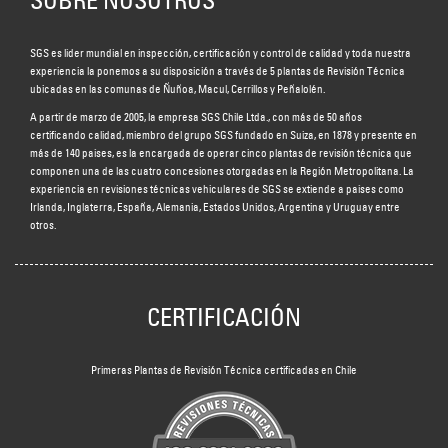
SOBRE NOSOTROS
SGS es líder mundial en inspección, certificación y control de calidad y toda nuestra
experiencia la ponemos a su disposición a través de 5 plantas de Revisión Técnica
ubicadas en las comunas de Ñuñoa, Macul, Cerrillos y Peñalolén.
A partir de marzo de 2005, la empresa SGS Chile Ltda., con más de 50 años
certificando calidad, miembro del grupo SGS fundado en Suiza, en 1878 y presente en
más de 140 países, es la encargada de operar cinco plantas de revisión técnica que
componen una de las cuatro concesiones otorgadas en la Región Metropolitana. La
experiencia en revisiones técnicas vehiculares de SGS se extiende a países como
Irlanda, Inglaterra, España, Alemania, Estados Unidos, Argentina y Uruguay entre
otros.
CERTIFICACIÓN
Primeras Plantas de Revisión Técnica certificadas en Chile