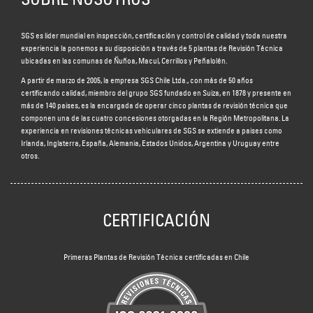
SGS es líder mundial en inspección, certificación y control de calidad y toda nuestra
experiencia la ponemos a su disposición a través de 5 plantas de Revisión Técnica
ubicadas en las comunas de Ñuñoa, Macul, Cerrillos y Peñalolén.
A partir de marzo de 2005, la empresa SGS Chile Ltda., con más de 50 años
certificando calidad, miembro del grupo SGS fundado en Suiza, en 1878 y presente en
más de 140 países, es la encargada de operar cinco plantas de revisión técnica que
componen una de las cuatro concesiones otorgadas en la Región Metropolitana. La
experiencia en revisiones técnicas vehiculares de SGS se extiende a países como
Irlanda, Inglaterra, España, Alemania, Estados Unidos, Argentina y Uruguay entre
otros.
CERTIFICACIÓN
Primeras Plantas de Revisión Técnica certificadas en Chile