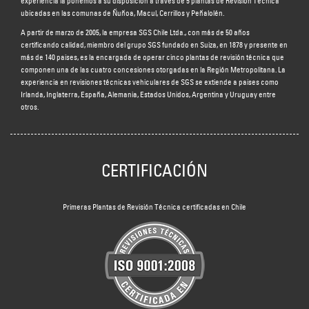
experiencia la ponemos a su disposición a través de 5 plantas de Revisión Técnica
ubicadas en las comunas de Ñuñoa, Macul, Cerrillos y Peñalolén.
A partir de marzo de 2005, la empresa SGS Chile Ltda., con más de 50 años
certificando calidad, miembro del grupo SGS fundado en Suiza, en 1878 y presente en
más de 140 países, es la encargada de operar cinco plantas de revisión técnica que
componen una de las cuatro concesiones otorgadas en la Región Metropolitana. La
experiencia en revisiones técnicas vehiculares de SGS se extiende a países como
Irlanda, Inglaterra, España, Alemania, Estados Unidos, Argentina y Uruguay entre
otros.
CERTIFICACIÓN
Primeras Plantas de Revisión Técnica certificadas en Chile