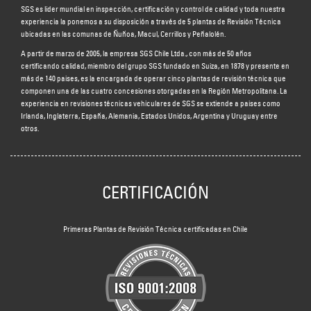
SGS es líder mundial en inspección, certificación y control de calidad y toda nuestra
experiencia la ponemos a su disposición a través de 5 plantas de Revisión Técnica
ubicadas en las comunas de Ñuñoa, Macul, Cerrillos y Peñalolén.
A partir de marzo de 2005, la empresa SGS Chile Ltda., con más de 50 años
certificando calidad, miembro del grupo SGS fundado en Suiza, en 1878 y presente en
más de 140 países, es la encargada de operar cinco plantas de revisión técnica que
componen una de las cuatro concesiones otorgadas en la Región Metropolitana. La
experiencia en revisiones técnicas vehiculares de SGS se extiende a países como
Irlanda, Inglaterra, España, Alemania, Estados Unidos, Argentina y Uruguay entre
otros.
CERTIFICACIÓN
Primeras Plantas de Revisión Técnica certificadas en Chile